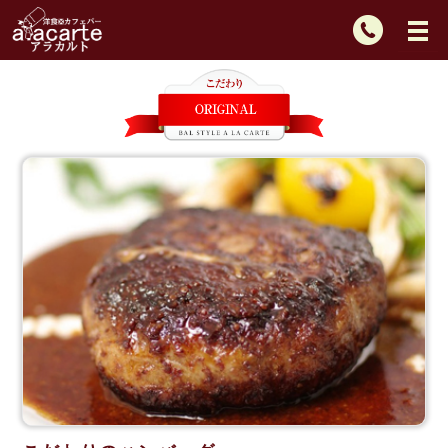
TEL：
092-
725-
2439