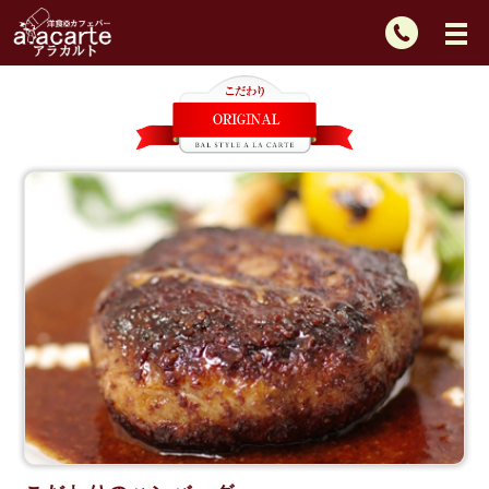
TEL：
092-
725-
2439